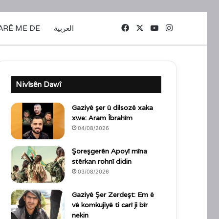
Facebook
X
YouTube
Instagram
ARÊ ME DE
العربية
Nivîsên Dawî
Gaziyê şer û dilsozê xaka
xwe: Aram Îbrahîm
04/08/2026
Şoreşgerên Apoyî mîna
stêrkan rohnî didin
03/08/2026
Gaziyê Şer Zerdeşt: Em ê
vê komkujiyê ti carî ji bîr
nekin