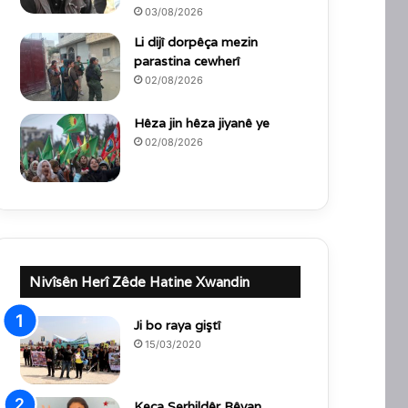
03/08/2026
Li dijî dorpêça mezin
parastina cewherî
02/08/2026
Hêza jin hêza jiyanê ye
02/08/2026
Nivîsên Herî Zêde Hatine Xwandin
Ji bo raya giştî
15/03/2020
Keça Serhildêr Rêvan