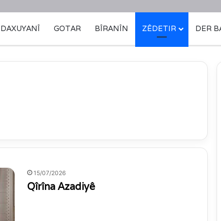
DAXUYANÎ
GOTAR
BÎRANÎN
ZÊDETIR
DER B
15/07/2026
Qîrîna Azadiyê