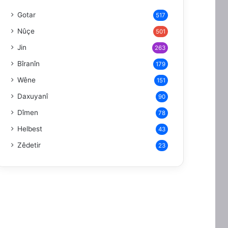
Gotar
517
Nûçe
501
Jin
263
Bîranîn
179
Wêne
151
Daxuyanî
90
Dîmen
78
Helbest
43
Zêdetir
23