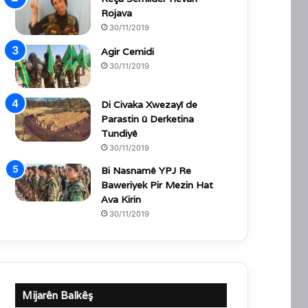
Rojava
30/11/2019
Agir Cemidi
30/11/2019
Di Civaka Xwezayî de
Parastin û Derketina
Tundiyê
30/11/2019
Bi Nasnamê YPJ Re
Baweriyek Pir Mezin Hat
Ava Kirin
30/11/2019
Mijarên Balkêş