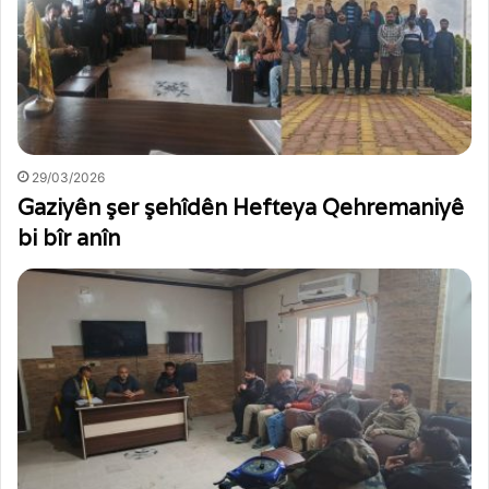
29/03/2026
Gaziyên şer şehîdên Hefteya Qehremaniyê
bi bîr anîn