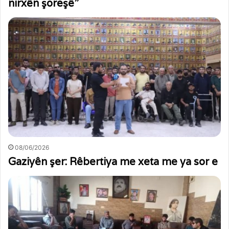
nirxên şoreşê”
08/06/2026
Gaziyên şer: Rêbertiya me xeta me ya sor e