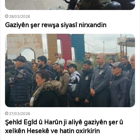
28/03/2026
Gaziyên şer rewşa siyasî nirxandin
27/03/2026
Şehîd Egîd û Harûn ji aliyê gaziyên şer û
xelkên Hesekê ve hatin oxirkirin