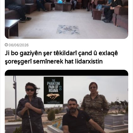
06/06/2026
Ji bo gaziyên şer têkildarî çand û exlaqê
şoreşgerî semînerek hat lidarxistin