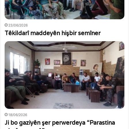
23/06/2026
Têkildarî maddeyên hişbir semîner
18/06/2026
Ji bo gaziyên şer perwerdeya “Parastina