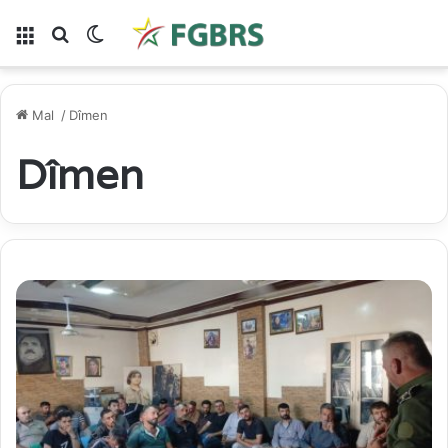
Lîste
Gera li ser
Switch skin
Mal
/
Dîmen
Dîmen