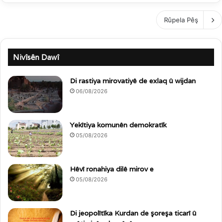
Rûpela Pêş
Nivîsên Dawî
Di rastiya mirovatiyê de exlaq û wijdan
06/08/2026
Yekîtiya komunên demokratîk
05/08/2026
Hêvî ronahiya dilê mirov e
05/08/2026
Di jeopolîtîka Kurdan de şoreşa ticarî û