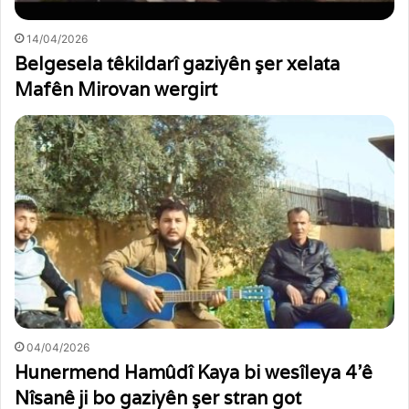
14/04/2026
Belgesela têkildarî gaziyên şer xelata
Mafên Mirovan wergirt
04/04/2026
Hunermend Hamûdî Kaya bi wesîleya 4’ê
Nîsanê ji bo gaziyên şer stran got