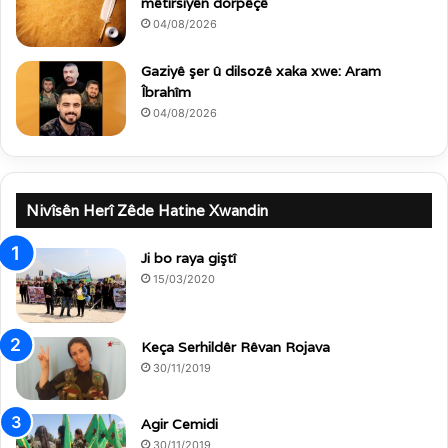
mêtirsiyên dorpêçê
04/08/2026
Gaziyê şer û dilsozê xaka xwe: Aram
Îbrahîm
04/08/2026
Nivîsên Herî Zêde Hatine Xwandin
Ji bo raya giştî
15/03/2020
Keça Serhildêr Rêvan Rojava
30/11/2019
Agir Cemidi
30/11/2019