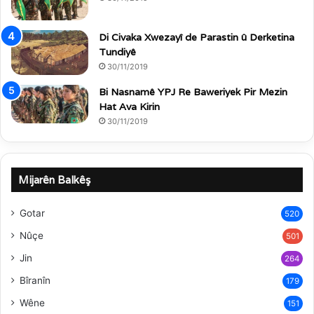
Di Civaka Xwezayî de Parastin û Derketina
Tundiyê
30/11/2019
Bi Nasnamê YPJ Re Baweriyek Pir Mezin
Hat Ava Kirin
30/11/2019
Mijarên Balkêş
Gotar
520
Nûçe
501
Jin
264
Bîranîn
179
Wêne
151