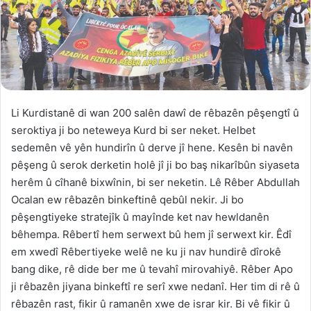
Li Kurdistanê di wan 200 salên dawî de rêbazên pêşengtî û
seroktiya ji bo neteweya Kurd bi ser neket. Helbet
sedemên vê yên hundirîn û derve jî hene. Kesên bi navên
pêşeng û serok derketin holê jî ji bo baş nikarîbûn siyaseta
herêm û cîhanê bixwînin, bi ser neketin. Lê Rêber Abdullah
Ocalan ew rêbazên binkeftinê qebûl nekir. Ji bo
pêşengtiyeke stratejîk û mayînde ket nav hewldanên
bêhempa. Rêbertî hem serwext bû hem jî serwext kir. Êdî
em xwedî Rêbertiyeke welê ne ku ji nav hundirê dîrokê
bang dike, rê dide ber me û tevahî mirovahiyê. Rêber Apo
ji rêbazên jiyana binkeftî re serî xwe nedanî. Her tim di rê û
rêbazên rast, fikir û ramanên xwe de israr kir. Bi vê fikir û