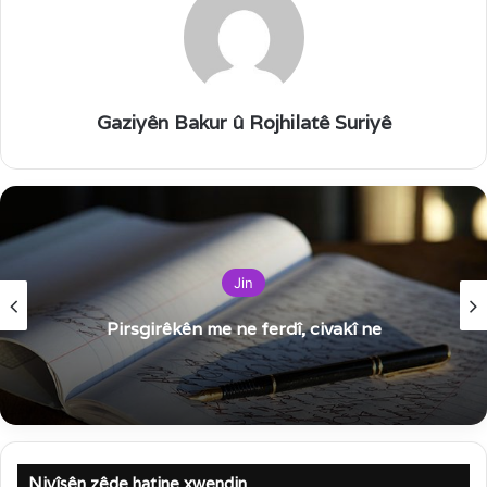
Gaziyên Bakur û Rojhilatê Suriyê
Jin
Pirsgirêkên me ne ferdî, civakî ne
Nivîsên zêde hatine xwendin