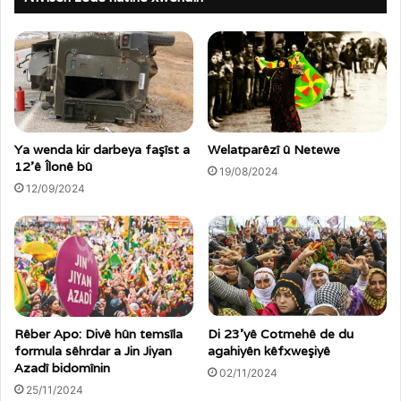
Ya wenda kir darbeya faşîst a
Welatparêzî û Netewe
12’ê Îlonê bû
19/08/2024
12/09/2024
Rêber Apo: Divê hûn temsîla
Di 23’yê Cotmehê de du
formula sêhrdar a Jin Jiyan
agahiyên kêfxweşiyê
Azadî bidomînin
02/11/2024
25/11/2024