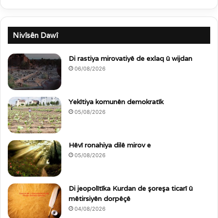
Nivîsên Dawî
Di rastiya mirovatiyê de exlaq û wijdan
06/08/2026
Yekîtiya komunên demokratîk
05/08/2026
Hêvî ronahiya dilê mirov e
05/08/2026
Di jeopolîtîka Kurdan de şoreşa ticarî û
mêtirsiyên dorpêçê
04/08/2026