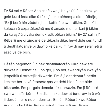
Ev 54 sal e Rêber Apo canê xwe ji bo yekîtî û serfiraziya
gelê Kurd feda dike û têkoşîneke bêhempa dide. Dibêje,
“Ez ji berê hîn zêdetir ji serkeftinê bawer dikim. Gelekî bi
kelecan û coşa têkoşînê me û amade me her karî jî bikim
da ku aştî û civaka demokratîk pêkan bikim.” Ev 27 sal in jî
Rêberê me di zindanê de têkoşîn dike, hewl dide şer, tundî
û desthilatdariyê bi dawî bike da ku mirov di nav selametî û
azadiyê de bijîn.
Hêzên hegemon û hinek desthilatdarên Kurd dewletê
dixwazin. Helbet ne ji bo gel, ji bo berjewendiyên xwe yên
jeopolîtîk û stratejîk dixwazin. Em ê jî qet destûrê nedin
kes me ber bi vê feraseta şaş ve dehf bide û me bide
bikaranîn. Em pergala demokratîk dixwazin. Em ji Rêberê
xwe wiha fêr bûne. Em dizanin ku dewlet tundrew in û wê
ji derdê me re nebin derman. Em ê li Rêberê xwe Rêber
Apo guhdar bikin. Em ne aşiqên dewletê ne. Jixwe