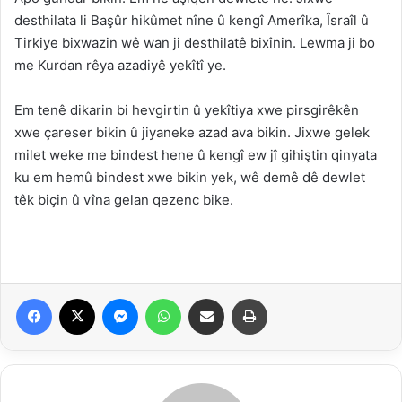
desthilata li Başûr hikûmet nîne û kengî Amerîka, Îsraîl û
Tirkiye bixwazin wê wan ji desthilatê bixînin. Lewma ji bo
me Kurdan rêya azadiyê yekîtî ye.
Em tenê dikarin bi hevgirtin û yekîtiya xwe pirsgirêkên
xwe çareser bikin û jiyaneke azad ava bikin. Jixwe gelek
milet weke me bindest hene û kengî ew jî gihiştin qinyata
ku em hemû bindest xwe bikin yek, wê demê dê dewlet
têk biçin û vîna gelan qezenc bike.
Facebook
X
Messenger
WhatsApp
Parvekirin
Çapkirin