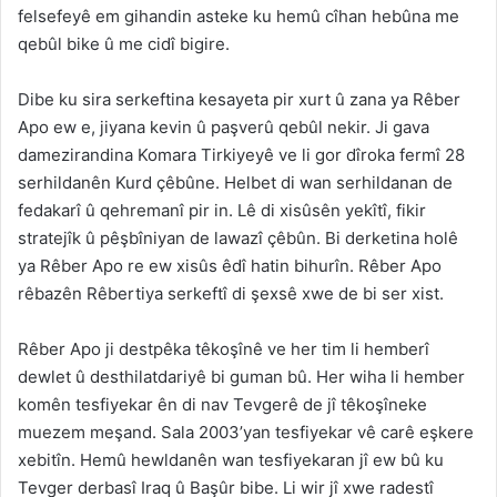
felsefeyê em gihandin asteke ku hemû cîhan hebûna me
qebûl bike û me cidî bigire.
Dibe ku sira serkeftina kesayeta pir xurt û zana ya Rêber
Apo ew e, jiyana kevin û paşverû qebûl nekir. Ji gava
damezirandina Komara Tirkiyeyê ve li gor dîroka fermî 28
serhildanên Kurd çêbûne. Helbet di wan serhildanan de
fedakarî û qehremanî pir in. Lê di xisûsên yekîtî, fikir
stratejîk û pêşbîniyan de lawazî çêbûn. Bi derketina holê
ya Rêber Apo re ew xisûs êdî hatin bihurîn. Rêber Apo
rêbazên Rêbertiya serkeftî di şexsê xwe de bi ser xist.
Rêber Apo ji destpêka têkoşînê ve her tim li hemberî
dewlet û desthilatdariyê bi guman bû. Her wiha li hember
komên tesfiyekar ên di nav Tevgerê de jî têkoşîneke
muezem meşand. Sala 2003’yan tesfiyekar vê carê eşkere
xebitîn. Hemû hewldanên wan tesfiyekaran jî ew bû ku
Tevger derbasî Iraq û Başûr bibe. Li wir jî xwe radestî