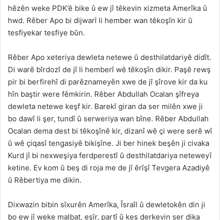
hêzên weke PDK’ê bike û ew jî têkevin xizmeta Amerîka û
hwd. Rêber Apo bi dijwarî li hember wan têkoşîn kir û
tesfiyekar tesfiye bûn.
Rêber Apo xeteriya dewleta netewe û desthilatdariyê didît.
Di warê bîrdozî de jî li hemberî wê têkoşîn dikir. Paşê rewş
pir bi berfirehî di parêznameyên xwe de jî şîrove kir da ku
hîn baştir were fêmkirin. Rêber Abdullah Ocalan şîfreya
dewleta netewe keşf kir. Barekî giran da ser milên xwe ji
bo dawî li şer, tundî û serweriya wan bîne. Rêber Abdullah
Ocalan dema dest bi têkoşînê kir, dizanî wê çi were serê wî
û wê çiqasî tengasiyê bikişîne. Ji ber hinek beşên ji civaka
Kurd jî bi nexweşiya ferdperestî û desthilatdariya neteweyî
ketine. Ev kom û beş di roja me de jî êrîşî Tevgera Azadiyê
û Rêbertiya me dikin.
Dixwazin bibin sîxurên Amerîka, Îsraîl û dewletokên din ji
bo ew jî weke malbat, eşîr, partî û kes derkevin ser dika