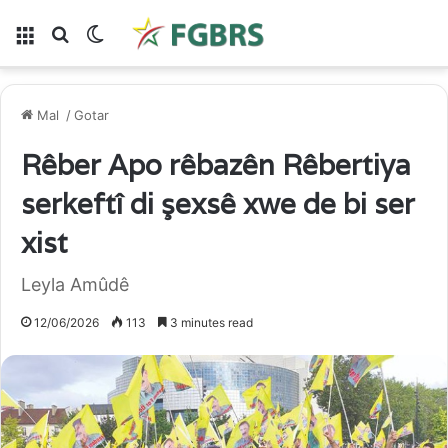
Lîste
Gera li ser
Switch skin
Mal
/
Gotar
Rêber Apo rêbazên Rêbertiya
serkeftî di şexsê xwe de bi ser
xist
Leyla Amûdê
12/06/2026
113
3 minutes read