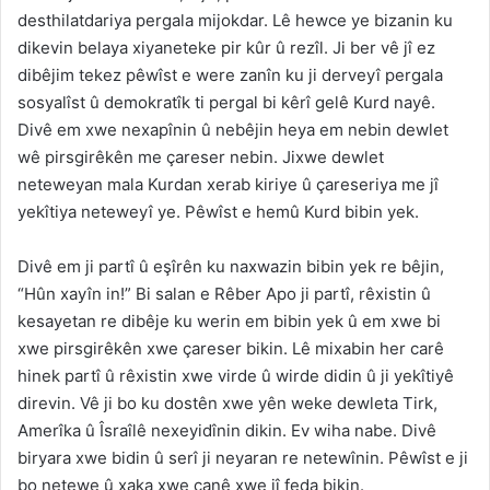
desthilatdariya pergala mijokdar. Lê hewce ye bizanin ku
dikevin belaya xiyaneteke pir kûr û rezîl. Ji ber vê jî ez
dibêjim tekez pêwîst e were zanîn ku ji derveyî pergala
sosyalîst û demokratîk ti pergal bi kêrî gelê Kurd nayê.
Divê em xwe nexapînin û nebêjin heya em nebin dewlet
wê pirsgirêkên me çareser nebin. Jixwe dewlet
neteweyan mala Kurdan xerab kiriye û çareseriya me jî
yekîtiya neteweyî ye. Pêwîst e hemû Kurd bibin yek.
Divê em ji partî û eşîrên ku naxwazin bibin yek re bêjin,
“Hûn xayîn in!” Bi salan e Rêber Apo ji partî, rêxistin û
kesayetan re dibêje ku werin em bibin yek û em xwe bi
xwe pirsgirêkên xwe çareser bikin. Lê mixabin her carê
hinek partî û rêxistin xwe virde û wirde didin û ji yekîtiyê
direvin. Vê ji bo ku dostên xwe yên weke dewleta Tirk,
Amerîka û Îsraîlê nexeyidînin dikin. Ev wiha nabe. Divê
biryara xwe bidin û serî ji neyaran re netewînin. Pêwîst e ji
bo netewe û xaka xwe canê xwe jî feda bikin.