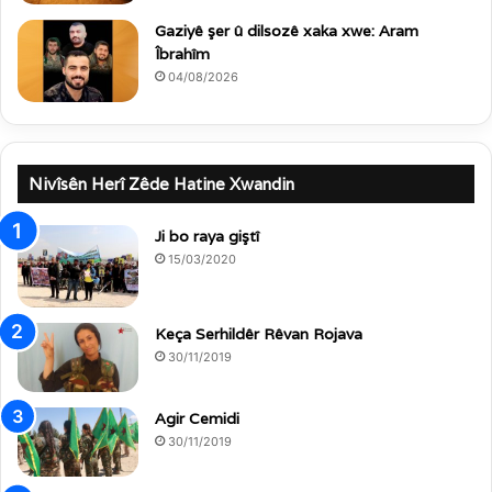
Gaziyê şer û dilsozê xaka xwe: Aram
Îbrahîm
04/08/2026
Nivîsên Herî Zêde Hatine Xwandin
Ji bo raya giştî
15/03/2020
Keça Serhildêr Rêvan Rojava
30/11/2019
Agir Cemidi
30/11/2019