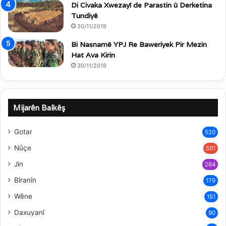
Di Civaka Xwezayî de Parastin û Derketina
Tundiyê
30/11/2019
Bi Nasnamê YPJ Re Baweriyek Pir Mezin
Hat Ava Kirin
30/11/2019
Mijarên Balkêş
Gotar
520
Nûçe
501
Jin
264
Bîranîn
179
Wêne
151
Daxuyanî
90