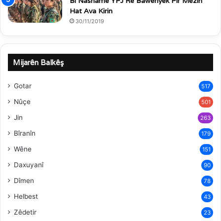
Bi Nasnamê YPJ Re Baweriyek Pir Mezin
Hat Ava Kirin
30/11/2019
Mijarên Balkêş
Gotar
517
Nûçe
501
Jin
263
Bîranîn
179
Wêne
151
Daxuyanî
90
Dîmen
78
Helbest
43
Zêdetir
23