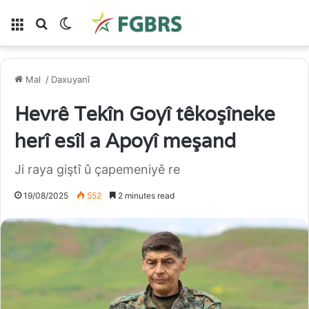
Lîste
Gera li ser
Switch skin
Mal
/
Daxuyanî
Hevrê Tekîn Goyî têkoşîneke
herî esîl a Apoyî meşand
Ji raya giştî û çapemeniyê re
19/08/2025
552
2 minutes read