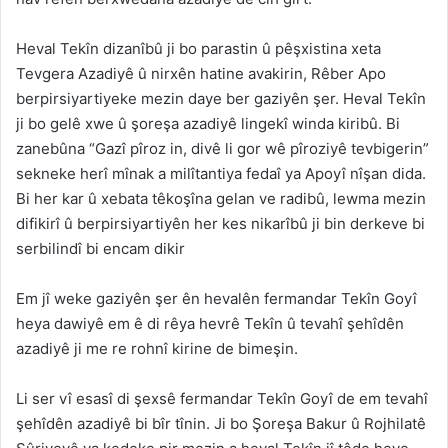
Heval Tekîn dizanîbû ji bo parastin û pêşxistina xeta
Tevgera Azadiyê û nirxên hatine avakirin, Rêber Apo
berpirsiyartiyeke mezin daye ber gaziyên şer. Heval Tekîn
ji bo gelê xwe û şoreşa azadiyê lingekî winda kiribû. Bi
zanebûna “Gazî pîroz in, divê li gor wê pîroziyê tevbigerin”
sekneke herî mînak a milîtantiya fedaî ya Apoyî nîşan dida.
Bi her kar û xebata têkoşîna gelan ve radibû, lewma mezin
difikirî û berpirsiyartiyên her kes nikarîbû ji bin derkeve bi
serbilindî bi encam dikir
Em jî weke gaziyên şer ên hevalên fermandar Tekîn Goyî
heya dawiyê em ê di rêya hevrê Tekîn û tevahî şehîdên
azadiyê ji me re rohnî kirine de bimeşin.
Li ser vî esasî di şexsê fermandar Tekîn Goyî de em tevahî
şehîdên azadiyê bi bîr tînin. Ji bo Şoreşa Bakur û Rojhilatê