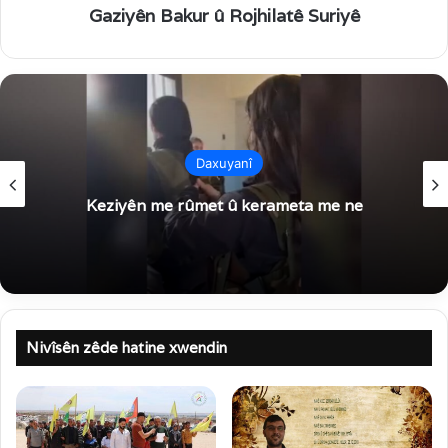
Gaziyên Bakur û Rojhilatê Suriyê
Daxuyanî
Keziyên me rûmet û kerameta me ne
Nivîsên zêde hatine xwendin