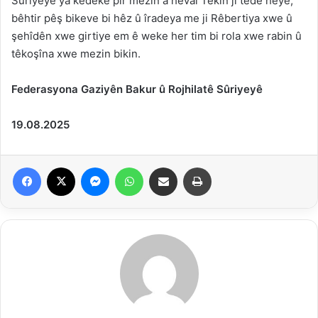
Sûriyeyê ya kedeke pir mezin a heval Tekîn jî têde heye,
bêhtir pêş bikeve bi hêz û îradeya me ji Rêbertiya xwe û
şehîdên xwe girtiye em ê weke her tim bi rola xwe rabin û
têkoşîna xwe mezin bikin.
Federasyona Gaziyên Bakur û Rojhilatê Sûriyeyê
19.08.2025
Facebook
X
Messenger
WhatsApp
Parvekirin
Çapkirin