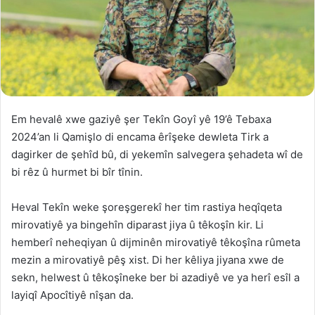
Em hevalê xwe gaziyê şer Tekîn Goyî yê 19’ê Tebaxa
2024’an li Qamişlo di encama êrîşeke dewleta Tirk a
dagirker de şehîd bû, di yekemîn salvegera şehadeta wî de
bi rêz û hurmet bi bîr tînin.
Heval Tekîn weke şoreşgerekî her tim rastiya heqîqeta
mirovatiyê ya bingehîn diparast jiya û têkoşîn kir. Li
hemberî neheqiyan û dijminên mirovatiyê têkoşîna rûmeta
mezin a mirovatiyê pêş xist. Di her kêliya jiyana xwe de
sekn, helwest û têkoşîneke ber bi azadiyê ve ya herî esîl a
layiqî Apocîtiyê nîşan da.