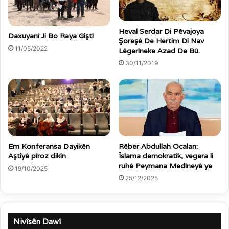
Heval Serdar Di Pêvajoya
Daxuyanî Ji Bo Raya Giştî
Şoreşê De Hertim Di Nav
11/05/2022
Lêgerîneke Azad De Bû.
30/11/2019
Em Konferansa Dayikên
Rêber Abdullah Ocalan:
Aştiyê pîroz dikin
Îslama demokratîk, vegera li
ruhê Peymana Medîneyê ye
19/10/2025
25/12/2025
Nivîsên Dawî