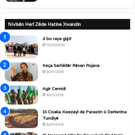
Nivîsên Herî Zêde Hatine Xwandin
Ji bo raya giştî
15/03/2020
Keça Serhildêr Rêvan Rojava
30/11/2019
Agir Cemidi
30/11/2019
Di Civaka Xwezayî de Parastin û Derketina
Tundiyê
30/11/2019