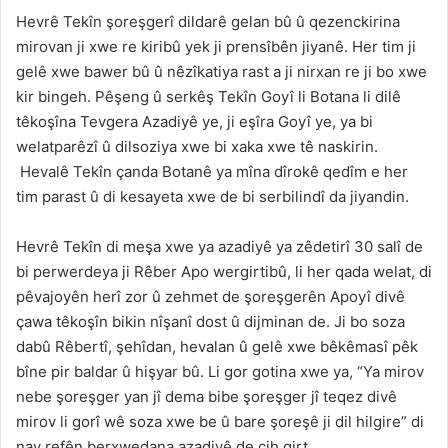
Hevrê Tekîn şoreşgerî dildarê gelan bû û qezenckirina
mirovan ji xwe re kiribû yek ji prensîbên jiyanê. Her tim ji
gelê xwe bawer bû û nêzîkatiya rast a ji nirxan re ji bo xwe
kir bingeh. Pêşeng û serkêş Tekîn Goyî li Botana li dilê
têkoşîna Tevgera Azadiyê ye, ji eşîra Goyî ye, ya bi
welatparêzî û dilsoziya xwe bi xaka xwe tê naskirin.
Hevalê Tekîn çanda Botanê ya mîna dîrokê qedîm e her
tim parast û di kesayeta xwe de bi serbilindî da jiyandin.
Hevrê Tekîn di meşa xwe ya azadiyê ya zêdetirî 30 salî de
bi perwerdeya ji Rêber Apo wergirtibû, li her qada welat, di
pêvajoyên herî zor û zehmet de şoreşgerên Apoyî divê
çawa têkoşîn bikin nîşanî dost û dijminan de. Ji bo soza
dabû Rêbertî, şehîdan, hevalan û gelê xwe bêkêmasî pêk
bîne pir baldar û hişyar bû. Li gor gotina xwe ya, “Ya mirov
nebe şoreşger yan jî dema bibe şoreşger jî teqez divê
mirov li gorî wê soza xwe be û bare şoreşê ji dil hilgire” di
nav refên berxwedana azadiyê de cih girt.