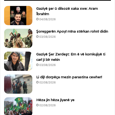
Gaziyê şer û dilsozê xaka xwe: Aram
Îbrahîm
04/08/2026
Şoreşgerên Apoyî mîna stêrkan rohnî didin
03/08/2026
Gaziyê Şer Zerdeşt: Em ê vê komkujiyê ti
carî ji bîr nekin
03/08/2026
Li dijî dorpêça mezin parastina cewherî
02/08/2026
Hêza jin hêza jiyanê ye
02/08/2026