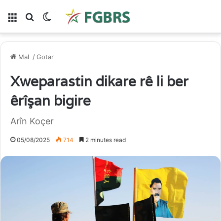
Lîste
Gera li ser
Switch skin
Mal
/
Gotar
Xweparastin dikare rê li ber
êrîşan bigire
Arîn Koçer
05/08/2025
714
2 minutes read