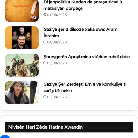
Di jeopolîtîka Kurdan de şoreşa ticarî û
mêtirsiyên dorpêçê
04/08/2026
Gaziyê şer û dilsozê xaka xwe: Aram
Îbrahîm
04/08/2026
Şoreşgerên Apoyî mîna stêrkan rohnî didin
03/08/2026
Gaziyê Şer Zerdeşt: Em ê vê komkujiyê ti
carî ji bîr nekin
03/08/2026
Nivîsên Herî Zêde Hatine Xwandin