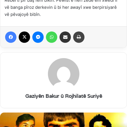
Rêbertî pir baş fêm bikin. Pêwîst e herî zêde em xwedî li
vê banga pîroz derkevin û bi her awayî xwe berpirsiyarê
vê pêvajoyê bibîn.
Facebook
X
Messenger
WhatsApp
Parvekirin
Çapkirin
Gaziyên Bakur û Rojhilatê Suriyê