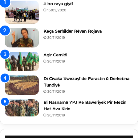
Ji bo raya giştî
15/03/2020
Keça Serhildêr Rêvan Rojava
30/11/2019
Agir Cemidi
30/11/2019
Di Civaka Xwezayî de Parastin û Derketina
Tundiyê
30/11/2019
Bi Nasnamê YPJ Re Baweriyek Pir Mezin
Hat Ava Kirin
30/11/2019