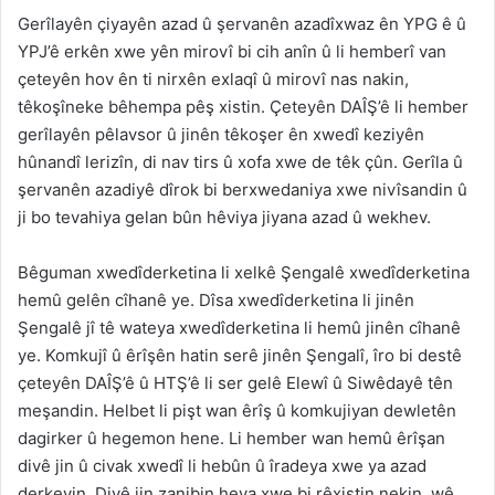
Gerîlayên çiyayên azad û şervanên azadîxwaz ên YPG ê û
YPJ’ê erkên xwe yên mirovî bi cih anîn û li hemberî van
çeteyên hov ên ti nirxên exlaqî û mirovî nas nakin,
têkoşîneke bêhempa pêş xistin. Çeteyên DAÎŞ’ê li hember
gerîlayên pêlavsor û jinên têkoşer ên xwedî keziyên
hûnandî lerizîn, di nav tirs û xofa xwe de têk çûn. Gerîla û
şervanên azadiyê dîrok bi berxwedaniya xwe nivîsandin û
ji bo tevahiya gelan bûn hêviya jiyana azad û wekhev.
Bêguman xwedîderketina li xelkê Şengalê xwedîderketina
hemû gelên cîhanê ye. Dîsa xwedîderketina li jinên
Şengalê jî tê wateya xwedîderketina li hemû jinên cîhanê
ye. Komkujî û êrîşên hatin serê jinên Şengalî, îro bi destê
çeteyên DAÎŞ’ê û HTŞ’ê li ser gelê Elewî û Siwêdayê tên
meşandin. Helbet li pişt wan êrîş û komkujiyan dewletên
dagirker û hegemon hene. Li hember wan hemû êrîşan
divê jin û civak xwedî li hebûn û îradeya xwe ya azad
derkevin. Divê jin zanibin heya xwe bi rêxistin nekin, wê