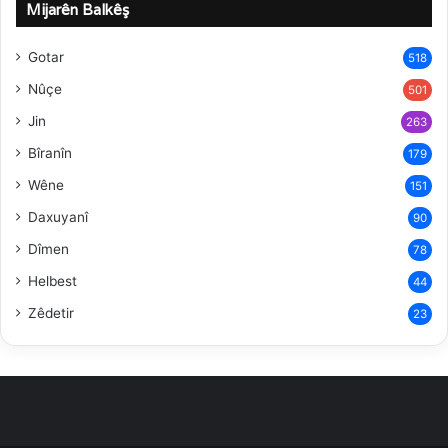
Mijarên Balkêş
Gotar
518
Nûçe
501
Jin
263
Bîranîn
179
Wêne
151
Daxuyanî
90
Dîmen
78
Helbest
44
Zêdetir
23