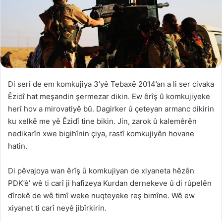
Di serî de em komkujiya 3’yê Tebaxê 2014’an a li ser civaka
Êzidî hat meşandin şermezar dikin. Ew êrîş û komkujiyeke
herî hov a mirovatiyê bû. Dagirker û çeteyan armanc dikirin
ku xelkê me yê Êzidî tine bikin. Jin, zarok û kalemêrên
nedikarîn xwe bigihînin çiya, rastî komkujiyên hovane
hatin.
Di pêvajoya wan êrîş û komkujiyan de xiyaneta hêzên
PDK’ê’ wê ti carî ji hafizeya Kurdan dernekeve û di rûpelên
dîrokê de wê timî weke nuqteyeke reş bimîne. Wê ew
xiyanet ti carî neyê jibîrkirin.