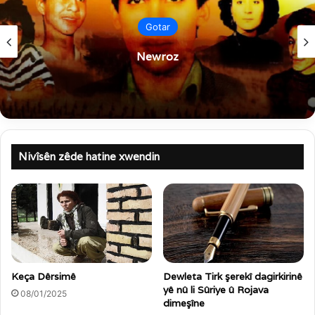
Gotar
Newroz
Nivîsên zêde hatine xwendin
Keça Dêrsimê
Dewleta Tirk şerekî dagirkirinê
yê nû li Sûriye û Rojava
08/01/2025
dimeşîne