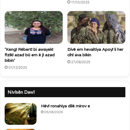
11/10/2025
‘Kengî Rêbertî bi awayekî
Divê em hevaltiya Apoyî li her
fizîkî azad bû em ê jî azad
cihî ava bikin
bibin’
27/08/2025
01/12/2025
Nivîsên Dawî
Hêvî ronahiya dilê mirov e
05/08/2026