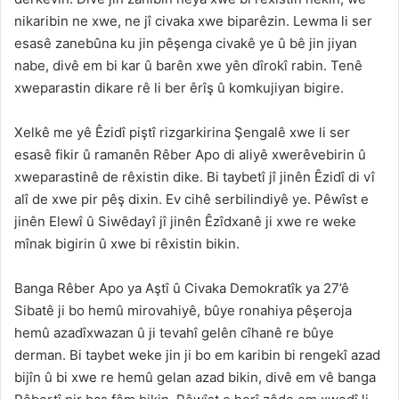
nikaribin ne xwe, ne jî civaka xwe biparêzin. Lewma li ser
esasê zanebûna ku jin pêşenga civakê ye û bê jin jiyan
nabe, divê em bi kar û barên xwe yên dîrokî rabin. Tenê
xweparastin dikare rê li ber êrîş û komkujiyan bigire.
Xelkê me yê Êzidî piştî rizgarkirina Şengalê xwe li ser
esasê fikir û ramanên Rêber Apo di aliyê xwerêvebirin û
xweparastinê de rêxistin dike. Bi taybetî jî jinên Êzidî di vî
alî de xwe pir pêş dixin. Ev cihê serbilindiyê ye. Pêwîst e
jinên Elewî û Siwêdayî jî jinên Êzîdxanê ji xwe re weke
mînak bigirin û xwe bi rêxistin bikin.
Banga Rêber Apo ya Aştî û Civaka Demokratîk ya 27’ê
Sibatê ji bo hemû mirovahiyê, bûye ronahiya pêşeroja
hemû azadîxwazan û ji tevahî gelên cîhanê re bûye
derman. Bi taybet weke jin ji bo em karibin bi rengekî azad
bijîn û bi xwe re hemû gelan azad bikin, divê em vê banga