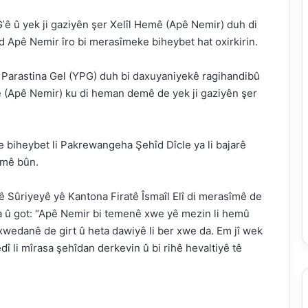
 û yek ji gaziyên şer Xelîl Hemê (Apê Nemir) duh di
d Apê Nemir îro bi merasîmeke biheybet hat oxirkirin.
arastina Gel (YPG) duh bi daxuyaniyekê ragihandibû
(Apê Nemir) ku di heman demê de yek ji gaziyên şer
 biheybet li Pakrewangeha Şehîd Dîcle ya li bajarê
îmê bûn.
Sûriyeyê yê Kantona Firatê Îsmaîl Elî di merasîmê de
da û got: “Apê Nemir bi temenê xwe yê mezin li hemû
wedanê de girt û heta dawiyê li ber xwe da. Em jî wek
î li mîrasa şehîdan derkevin û bi rihê hevaltiyê tê