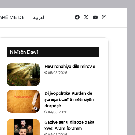
Facebook
X
YouTube
Instagram
ARÊ ME DE
العربية
Nivîsên Dawî
Hêvî ronahiya dilê mirov e
05/08/2026
Di jeopolîtîka Kurdan de
şoreşa ticarî û mêtirsiyên
dorpêçê
04/08/2026
Gaziyê şer û dilsozê xaka
xwe: Aram Îbrahîm
04/08/2026