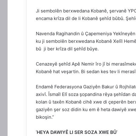
Ji sembolên berxwedana Kobanê, şervanê YPGˈê
encama krîza dil de li Kobanê şehîd bûbû. Şehî
Navenda Ragihandin û Çapemeniya Yekîneyên P
ku ji sembolên berxwedana Kobanê Xelîl Hemê 
bû ji ber krîza dil şehîd bûye.
Cenazeyê şehîd Apê Nemir îro jî bi merasîmeke
Kobanê hat veşartin. Bi sedan kes tev li meras
Endamê Federasyona Gaziyên Bakur û Rojhilatê 
axivî. Îsmaîl Elî soza şopandina rêya şehîdan 
kolan û taxên Kobanê cihê xwe di çeperên berx
gaziyên şer soz didin ku em ê heta dawiyê xwed
bikoşin.”
ˈHEYA DAWIYÊ LI SER SOZA XWE BÛˈ