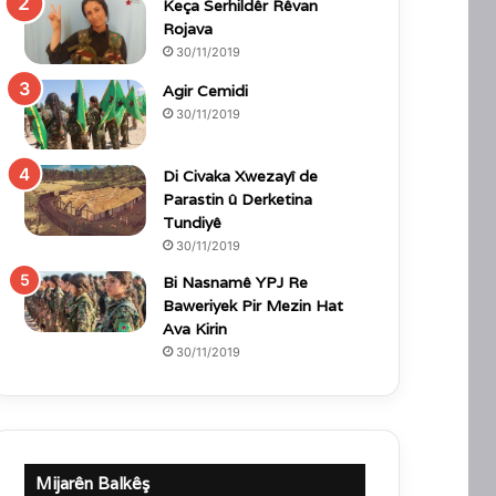
Keça Serhildêr Rêvan
Rojava
30/11/2019
Agir Cemidi
30/11/2019
Di Civaka Xwezayî de
Parastin û Derketina
Tundiyê
30/11/2019
Bi Nasnamê YPJ Re
Baweriyek Pir Mezin Hat
Ava Kirin
30/11/2019
Mijarên Balkêş