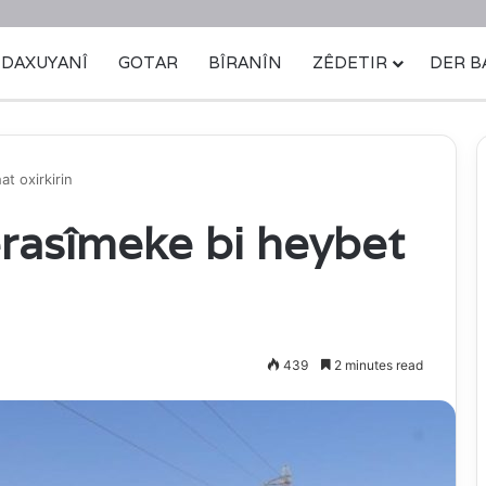
DAXUYANÎ
GOTAR
BÎRANÎN
ZÊDETIR
DER B
t oxirkirin
rasîmeke bi heybet
439
2 minutes read