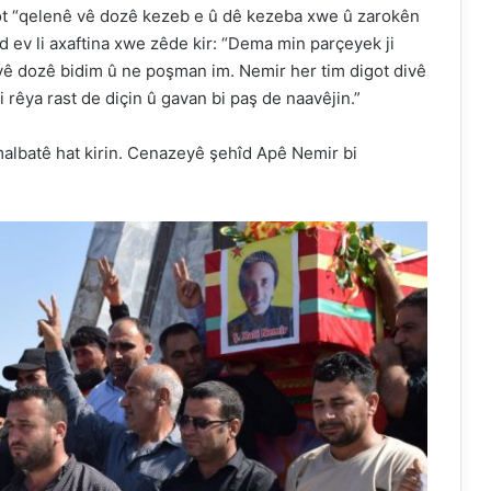
t “qelenê vê dozê kezeb e û dê kezeba xwe û zarokên
d ev li axaftina xwe zêde kir: “Dema min parçeyek ji
 vê dozê bidim û ne poşman im. Nemir her tim digot divê
rêya rast de diçin û gavan bi paş de naavêjin.”
malbatê hat kirin. Cenazeyê şehîd Apê Nemir bi