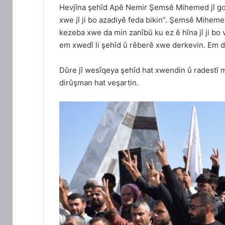
Hevjîna şehîd Apê Nemir Şemsê Mihemed jî go
xwe jî ji bo azadiyê feda bikin”. Şemsê Miheme
kezeba xwe da min zanîbû ku ez ê hîna jî ji bo
em xwedî li şehîd û rêberê xwe derkevin. Em di 
Dûre jî wesîqeya şehîd hat xwendin û radestî 
dirûşman hat veşartin.