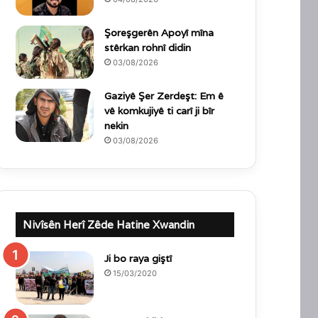
Şoreşgerên Apoyî mîna
stêrkan rohnî didin
03/08/2026
Gaziyê Şer Zerdeşt: Em ê
vê komkujiyê ti carî ji bîr
nekin
03/08/2026
Nivîsên Herî Zêde Hatine Xwandin
Ji bo raya giştî
15/03/2020