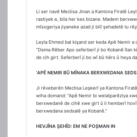
Li ser navê Meclisa Jinan a Kantona Firatê Ley
rastiyek e, bila her kes bizane. Madem berxwed
mîsogeriya jiyaneke azad ji bilî şehadetê tu rêy
Leyla Ehmed bal kişand ser keda Apê Nemir a d
“Dema Rêber Apo seferberî ji bo Kobanê îlan k
de cih girt. Seferberî ji bo wî bû hêrs û heya d
ˈAPÊ NEMIR BÛ MÎNAKA BERXWEDANA SEDS
Ji rêveberên Meclisa Leşkerî ya Kantona Firatê
wiha domand: “Apê Nemir bi welatparêziya xwe
berxwedanê de cihê xwe girt û li hemberî hovî
berxwedana sedsalê ya Kobanê.”
HEVJÎNA ŞEHÎD: EM NE POŞMAN IN