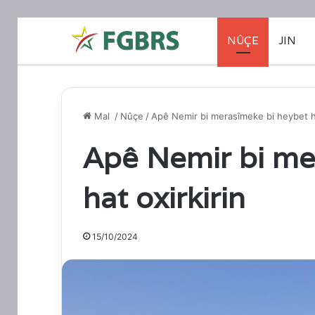
NÛÇE
JIN
Mal
/
Nûçe
/
Apê Nemir bi merasîmeke bi heybet ha
Apê Nemir bi me
hat oxirkirin
15/10/2024