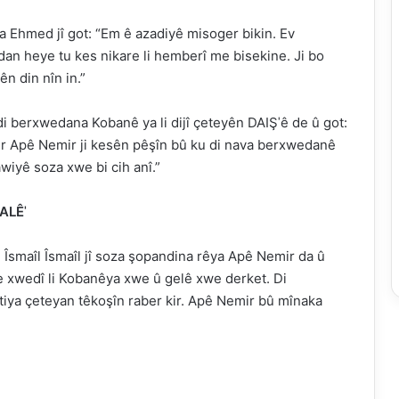
la Ehmed jî got: “Em ê azadiyê misoger bikin. Ev
an heye tu kes nikare li hemberî me bisekine. Ji bo
ên din nîn in.”
i berxwedana Kobanê ya li dijî çeteyên DAIŞˈê de û got:
ir Apê Nemir ji kesên pêşîn bû ku di nava berxwedanê
awiyê soza xwe bi cih anî.”
ALÊˈ
 Îsmaîl Îsmaîl jî soza şopandina rêya Apê Nemir da û
 xwedî li Kobanêya xwe û gelê xwe derket. Di
tiya çeteyan têkoşîn raber kir. Apê Nemir bû mînaka