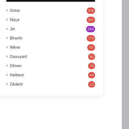
Gotar
518
Nûçe
501
Jin
263
Bîranîn
179
Wêne
151
Daxuyanî
90
Dîmen
78
Helbest
44
Zêdetir
23