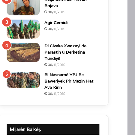
Rojava
30/11/2019
Agir Cemidi
30/11/2019
Di Civaka Xwezayî de
Parastin û Derketina
Tundiyê
30/11/2019
Bi Nasnamê YPJ Re
Baweriyek Pir Mezin Hat
Ava Kirin
30/11/2019
Mijarên Balkêş