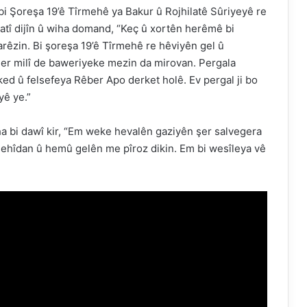
bi Şoreşa 19’ê Tîrmehê ya Bakur û Rojhilatê Sûriyeyê re
ratî dijîn û wiha domand, “Keç û xortên herêmê bi
rêzin. Bi şoreşa 19’ê Tîrmehê re hêviyên gel û
her milî de baweriyeke mezin da mirovan. Pergala
ed û felsefeya Rêber Apo derket holê. Ev pergal ji bo
yê ye.”
iha bi dawî kir, “Em weke hevalên gaziyên şer salvegera
 şehîdan û hemû gelên me pîroz dikin. Em bi wesîleya vê