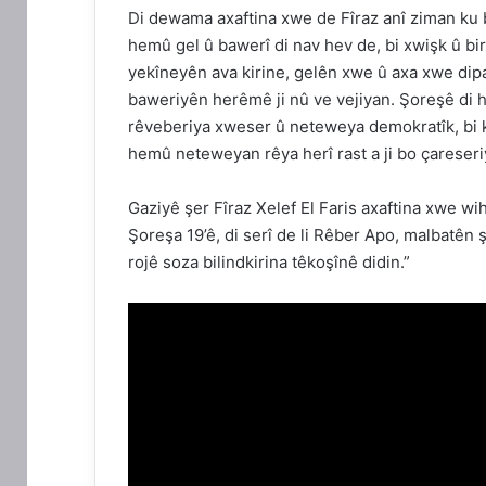
Di dewama axaftina xwe de Fîraz anî ziman ku 
hemû gel û bawerî di nav hev de, bi xwişk û bi
yekîneyên ava kirine, gelên xwe û axa xwe dipa
baweriyên herêmê ji nû ve vejiyan. Şoreşê di 
rêveberiya xweser û neteweya demokratîk, bi k
hemû neteweyan rêya herî rast a ji bo çareseri
Gaziyê şer Fîraz Xelef El Faris axaftina xwe w
Şoreşa 19’ê, di serî de li Rêber Apo, malbatên
rojê soza bilindkirina têkoşînê didin.”