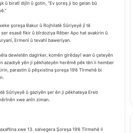
û biratî dijîn û gotin, “Ev şoreş ji bo gelan bû
yê.”
weke şoreşa Bakur û Rojhilatê Sûriyeyê jî tê
 ser esasê fikir û bîrdoziya Rêber Apo hat avakirin û
uryanî, Ermenî û tevahî baweriyan.
 hêla dewletên dagirker, komên girêdayî wan û çeteyên
nên azadiyê yên ji pêkhateyên herêmê pêk tên li hember
irin, parastin û pêşxistina şoreşa 19’ê Tîrmehê bi
n.
ê Sûriyeyê û gaziyên şer ên ji pêkhateya Ereb
 nêrînên xwe anîn ziman.
xaftina xwe 13. salvegera Şoreşa 19’ê Tîrmehê li