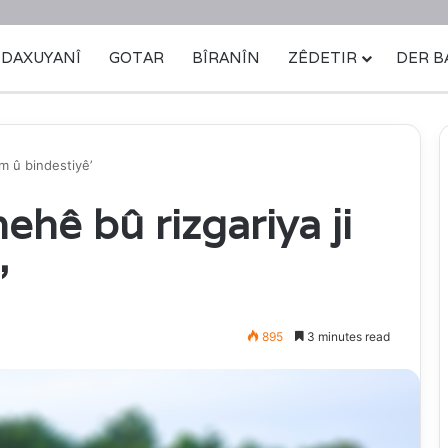
DAXUYANÎ
GOTAR
BÎRANÎN
ZÊDETIR
DER B
lm û bindestiyê’
ehê bû rizgariya ji
’
895
3 minutes read