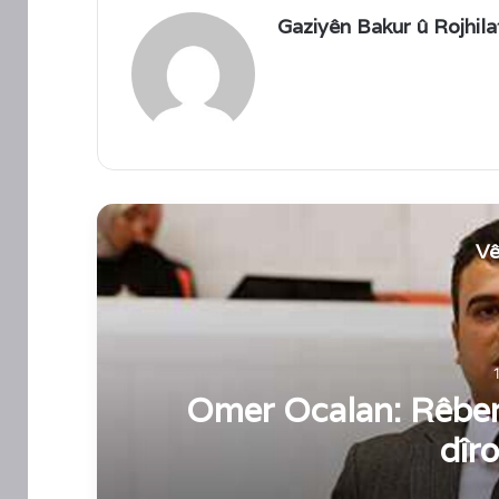
Gaziyên Bakur û Rojhila
Vê
Omer Ocalan: Rêbert
dîro