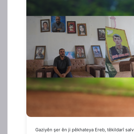
Gaziyên şer ên ji pêkhateya Ereb, têkildarî salv