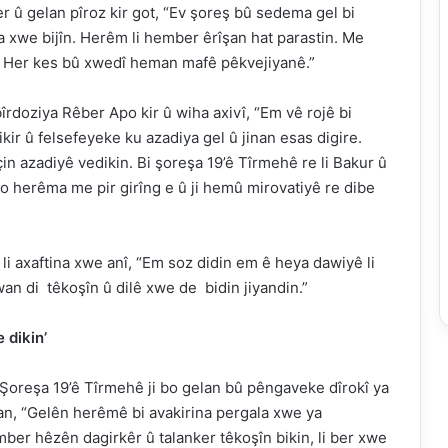
 û gelan pîroz kir got, “Ev şoreş bû sedema gel bi
 xwe bijîn. Herêm li hember êrîşan hat parastin. Me
. Her kes bû xwedî heman mafê pêkvejiyanê.”
bîrdoziya Rêber Apo kir û wiha axivî, “Em vê rojê bi
ikir û felsefeyeke ku azadiya gel û jinan esas digire.
in azadiyê vedikin. Bi şoreşa 19’ê Tîrmehê re li Bakur û
bo herêma me pir girîng e û ji hemû mirovatiyê re dibe
i axaftina xwe anî, “Em soz didin em ê heya dawiyê li
wan di têkoşîn û dilê xwe de bidin jiyandin.”
 dikin’
u Şoreşa 19’ê Tîrmehê ji bo gelan bû pêngaveke dîrokî ya
iman, “Gelên herêmê bi avakirina pergala xwe ya
ber hêzên dagirkêr û talanker têkoşîn bikin, li ber xwe