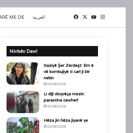
Facebook
X
YouTube
Instagram
ARÊ ME DE
العربية
Nivîsên Dawî
Gaziyê Şer Zerdeşt: Em ê
vê komkujiyê ti carî ji bîr
nekin
03/08/2026
Li dijî dorpêça mezin
parastina cewherî
02/08/2026
Hêza jin hêza jiyanê ye
02/08/2026