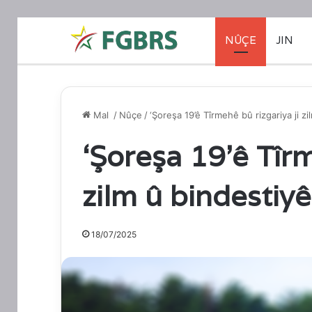
NÛÇE
JIN
Mal
/
Nûçe
/
‘Şoreşa 19’ê Tîrmehê bû rizgariya ji zi
‘Şoreşa 19’ê Tîrm
zilm û bindestiyê
18/07/2025