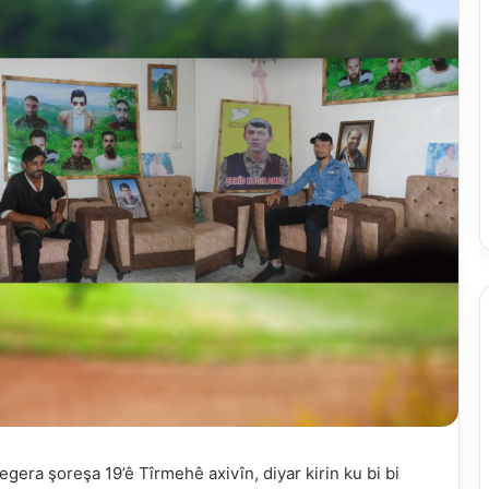
egera şoreşa 19’ê Tîrmehê axivîn, diyar kirin ku bi bi