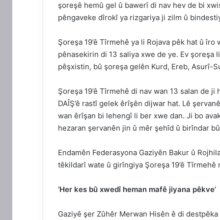
şoreşê hemû gel û bawerî di nav hev de bi xwişk 
pêngaveke dîrokî ya rizgariya ji zilm û bindesti
Şoreşa 19’ê Tîrmehê ya li Rojava pêk hat û îro 
pênasekirin di 13 saliya xwe de ye. Ev şoreşa li
pêşxistin, bû şoreşa gelên Kurd, Ereb, Asurî-S
Şoreşa 19’ê Tîrmehê di nav wan 13 salan de ji
DAÎŞ’ê rastî gelek êrîşên dijwar hat. Lê şerva
wan êrîşan bi lehengî li ber xwe dan. Ji bo avak
hezaran şervanên jin û mêr şehîd û birîndar bû
Endamên Federasyona Gaziyên Bakur û Rojhilat
têkildarî wate û girîngiya Şoreşa 19’ê Tîrmehê
‘Her kes bû xwedî heman mafê jiyana pêkve’
Gaziyê şer Zûhêr Merwan Hisên ê di destpêka a