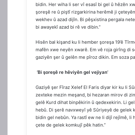
bidin. Her wiha li ser vî esasî bi gel û hêzên 
şoreşê re û piştî rizgarkirina herêmê ji çeteyê
wekhev û azad dijîn. Bi pêşxistina pergala n
bi awayekî azad bi rê ve dibin.”
Hisên bal kişand ku li hember şoreşa 19’ê Tîrmeh
mafên xwe neyên xwarê. Em vê roja girîng di 
gaziyên şer û gelên me pîroz dikin. Em soza pa
‘Bi şoreşê re hêviyên gel vejiyan’
Gaziyê şer Fîraz Xelef El Faris diyar kir ku li S
zexteke mezin meşand, bi hezaran mirov di zind
gelê Kurd dihat binpêkirin û qedexekirin. Li g
hebû. Di şerê navxweyî yê Sûriyeyê de gelek ko
bidin gel nebûn. Ya rastî ew ne li dijî rejîmê, 
çete de gelek komkujî pêk hatin.”