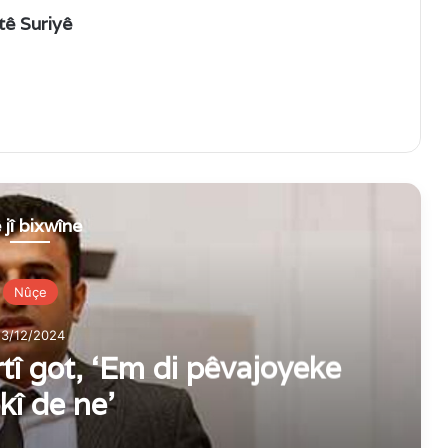
tê Suriyê
 jî bixwîne
Nûçe
13/12/2024
î got, ‘Em di pêvajoyeke
kî de ne’