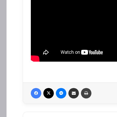
Facebook
X
Messenger
Parvekirin
Çapkirin