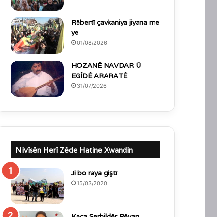
Rêbertî çavkaniya jiyana me
ye
01/08/2026
HOZANÊ NAVDAR Û
EGÎDÊ ARARATÊ
31/07/2026
Nivîsên Herî Zêde Hatine Xwandin
Ji bo raya giştî
15/03/2020
Keça Serhildêr Rêvan