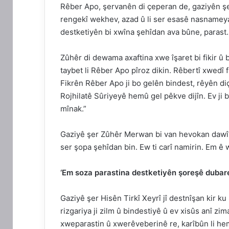
Rêber Apo, şervanên di çeperan de, gaziyên şer
rengekî wekhev, azad û li ser esasê nasnameya
destketiyên bi xwîna şehîdan ava bûne, parast
Zûhêr di dewama axaftina xwe îşaret bi fikir û 
taybet li Rêber Apo pîroz dikin. Rêbertî xwedî f
Fikrên Rêber Apo ji bo gelên bindest, rêyên diç
Rojhilatê Sûriyeyê hemû gel pêkve dijîn. Ev ji 
mînak.”
Gaziyê şer Zûhêr Merwan bi van hevokan dawî l
ser şopa şehîdan bin. Ew ti carî namirin. Em ê 
‘Em soza parastina destketiyên şoreşê dubare
Gaziyê şer Hisên Tirkî Xeyrî jî destnîşan kir k
rizgariya ji zilm û bindestiyê û ev xisûs anî z
xweparastin û xwerêveberinê re, karîbûn li hem