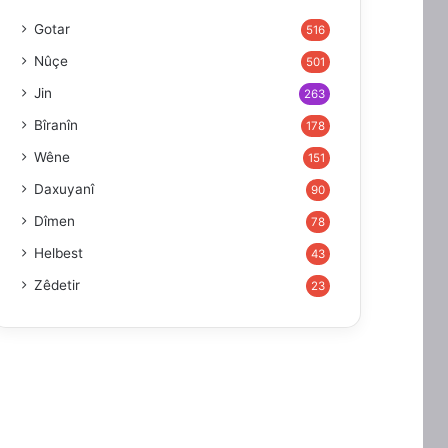
Gotar
516
Nûçe
501
Jin
263
Bîranîn
178
Wêne
151
Daxuyanî
90
Dîmen
78
Helbest
43
Zêdetir
23