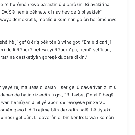
xwe re herêmên xwe parastin û diparêzin. Bi avakirina
n DAÎŞ’ê hemû pêkhate di nav hev de û bi şeklekî
eteweya demokratîk, meclîs û komînan gelên herêmê xwe
ê hê jî gef û êrîş pêk tên û wiha got, “Em ê ti carî ji
serî de li Rêberê neteweyî Rêber Apo, hemû şehîdan,
rastina destketiyên şoreşê dubare dikin.”
ûriyeyê rejîma Baas bi salan li ser gel û baweriyan zilm û
anan de hatin rizandin û got, “Bi taybet jî maf û heqê
el wan hemûyan di aliyê aborî de rewşeke pir xerab
mên qaşo li dijî rejîmê bûn derketin holê. Lê tiştekî
li hember gel bûn. Li deverên di bin kontrola wan komên