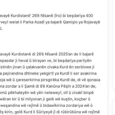
avayê Kurdistanê’ 26’ê Nîsanê (îro) bi beşdariya 400
veyî welat li Parka Azadî ya bajarê Qamişlo ya Rojavayê
û.
avayê Kurdistanê di 26’ê Nîsanê 2025’an de li bajarê
pasdar ji heval û birayan ve, bi beşdariya partiyên
êxistinên jinan û çalakvanên civaka Kurd ên serbixwe ji
pejirandina dîtineke yekgirtî ya Kurdî li ser avakirina
ja wê û çareserkirina pirsgirêka Kurdî de, di vê qonaxa
jîma zordar a li Şamê di 8’ê Kanûna Pêşîn a 2024’an de,
hemû pêkhateyên wê yên neteweyî, olî û civakî binpê
 wêran kir û bi milyonan ji gelê wê kuştin, koçber û
ilweşandina wê rejîmê û bidawîkirina zordariya wê û
 kirin, gelê Kurd li Sûriyeyê jî di rûbirûbûna wê rejîmê