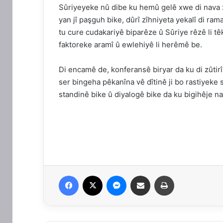
Sûriyeyeke nû dibe ku hemû gelê xwe di nava x
yan jî paşguh bike, dûrî zîhniyeta yekalî di ra
tu cure cudakariyê biparêze û Sûriye rêzê li t
faktoreke aramî û ewlehiyê li herêmê be.
Di encamê de, konferansê biryar da ku di zûti
ser bingeha pêkanîna vê dîtinê ji bo rastiyeke 
standinê bike û diyalogê bike da ku bigihêje n
Facebook
X
Messenger
Parvekirin
Çapkirin