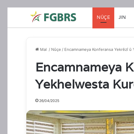
NÛÇE
JIN
Mal
/
Nûçe
/
Encamnameya Konferansa Yekrêzî û 
Encamnameya Ko
Yekhelwesta Kur
26/04/2025