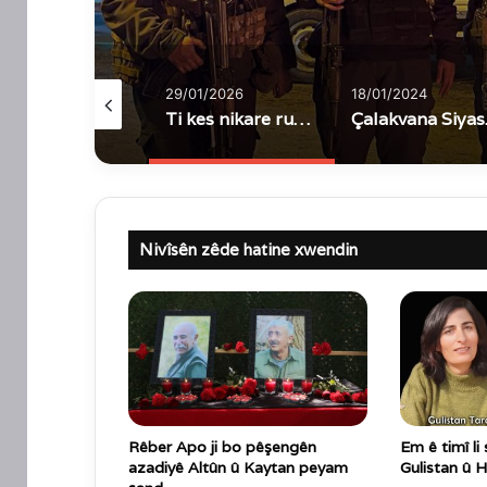
/02/2026
29/01/2026
18/01/2024
Me bi hezaran şehîd û birîndar dane, ku ev bûye bingehê berxwedana gel
Ti kes nikare ruhê berxwedêr têk bibe
Çalakvan
Nivîsên zêde hatine xwendin
Rêber Apo ji bo pêşengên
Em ê timî li
azadiyê Altûn û Kaytan peyam
Gulistan û 