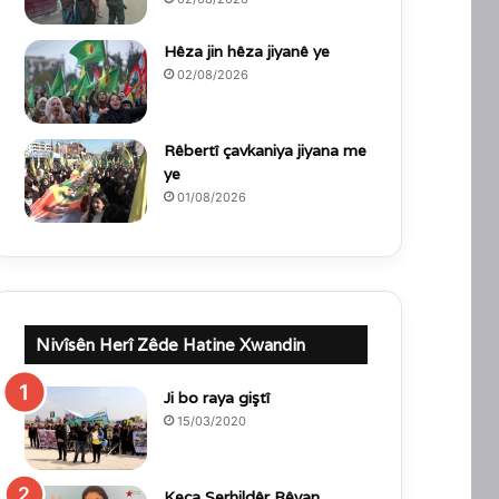
Hêza jin hêza jiyanê ye
02/08/2026
Rêbertî çavkaniya jiyana me
ye
01/08/2026
Nivîsên Herî Zêde Hatine Xwandin
Ji bo raya giştî
15/03/2020
Keça Serhildêr Rêvan