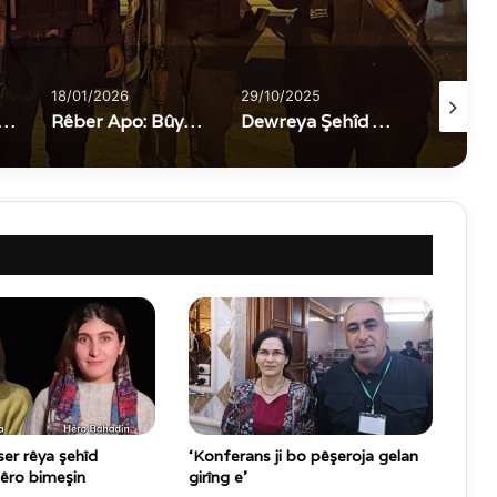
18/01/2026
29/10/2025
22/02/20
a Siyasî Firyal Silêman Xalid Li Kerkukê Hat Qetilkirin
Rêber Apo: Bûyerên li Sûriyeyê hewldana ji bo têkbirina Pêvajoya Aştî û Civaka Demokratîk e
Dewreya Şehîd Serkêş Riha ya gaziyên şer bi dawî bû
 ser rêya şehîd
‘Konferans ji bo pêşeroja gelan
Hêro bimeşin
girîng e’