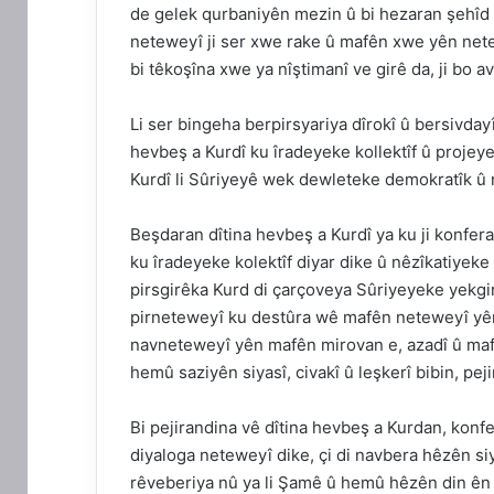
de gelek qurbaniyên mezin û bi hezaran şehîd 
neteweyî ji ser xwe rake û mafên xwe yên net
bi têkoşîna xwe ya nîştimanî ve girê da, ji bo a
Li ser bingeha berpirsyariya dîrokî û bersivday
hevbeş a Kurdî ku îradeyeke kollektîf û projeye
Kurdî li Sûriyeyê wek dewleteke demokratîk û 
Beşdaran dîtina hevbeş a Kurdî ya ku ji konfe
ku îradeyeke kolektîf diyar dike û nêzîkatiyeke
pirsgirêka Kurd di çarçoveya Sûriyeyeke yekgirt
pirneteweyî ku destûra wê mafên neteweyî yên
navneteweyî yên mafên mirovan e, azadî û mafê
hemû saziyên siyasî, civakî û leşkerî bibin, pej
Bi pejirandina vê dîtina hevbeş a Kurdan, kon
diyaloga neteweyî dike, çi di navbera hêzên siy
rêveberiya nû ya li Şamê û hemû hêzên din ên