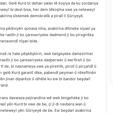
dan. Gelê Kurd bi dehan salan tê koşiya da ku zordariya
eweyî bi dest bixe, her dem têkoşîna xwe ya neteweyî
vakirina sîstemek demokratîk a piralî li Sûriyeyê.
îna pêdiviyên qonaxa niha, avakirina dîtineke siyasî ya
ke rastîn ji bo çareseriyeke dadmend ji bo pirsgirêka
nenavendî nîşan bide.
ransê re hate pêşkêşkirin, wek belgeyeke damezirîner
 rastîn ji bo çareseriyeke dadperwer û berfireh ji bo
î de, bi nasnameya xwe ya piretnîk, pirolî û pirçandî û
 gelê Kurd garantî dike, pabendî peyman û rêkeftinên
n jinan diparêze û dihêle ku ew bi bandor beşdarî
irand.
ferans daxwaza pejirandina wê wek bingeheke ji bo
asî yên Kurd bi xwe de be, çi jî di navbera wan û
 neteweyî yên Sûriyeyê de be. Ew beşdarî avakirina