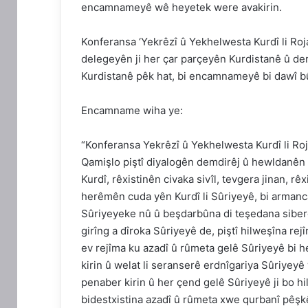
encamnameyê wê heyetek were avakirin.
Konferansa ‘Yekrêzî û Yekhelwesta Kurdî li Roj
delegeyên ji her çar parçeyên Kurdistanê û der
Kurdistanê pêk hat, bi encamnameyê bi dawî b
Encamname wiha ye:
“Konferansa Yekrêzî û Yekhelwesta Kurdî li Roj
Qamişlo piştî diyalogên demdirêj û hewldanên s
Kurdî, rêxistinên civaka sivîl, tevgera jinan, r
herêmên cuda yên Kurdî li Sûriyeyê, bi armanca 
Sûriyeyeke nû û beşdarbûna di teşedana sibero
girîng a dîroka Sûriyeyê de, piştî hilweşîna re
ev rejîma ku azadî û rûmeta gelê Sûriyeyê bi 
kirin û welat li seranserê erdnîgariya Sûriyeyê
penaber kirin û her çend gelê Sûriyeyê ji bo h
bidestxistina azadî û rûmeta xwe qurbanî pêşkêş