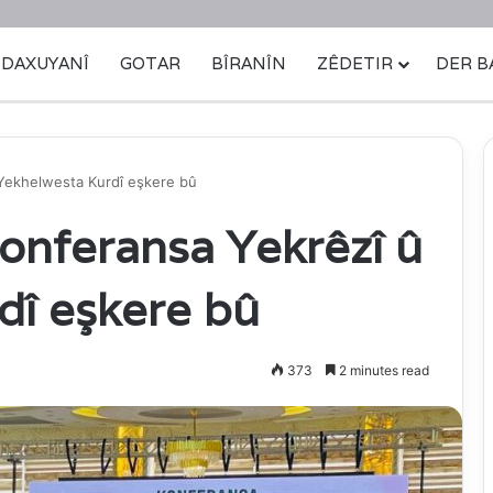
DAXUYANÎ
GOTAR
BÎRANÎN
ZÊDETIR
DER B
Yekhelwesta Kurdî eşkere bû
nferansa Yekrêzî û
dî eşkere bû
373
2 minutes read