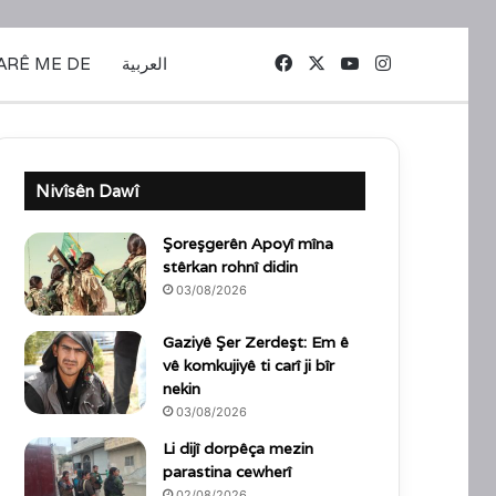
Facebook
X
YouTube
Instagram
ARÊ ME DE
العربية
Nivîsên Dawî
Şoreşgerên Apoyî mîna
stêrkan rohnî didin
03/08/2026
Gaziyê Şer Zerdeşt: Em ê
vê komkujiyê ti carî ji bîr
nekin
03/08/2026
Li dijî dorpêça mezin
parastina cewherî
02/08/2026