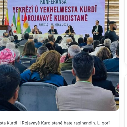
Kurdî li Rojavayê Kurdistanê hate ragihandin. Li gorî