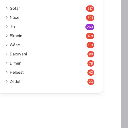
Gotar
517
Nûçe
501
Jin
263
Bîranîn
178
Wêne
151
Daxuyanî
90
Dîmen
78
Helbest
43
Zêdetir
23