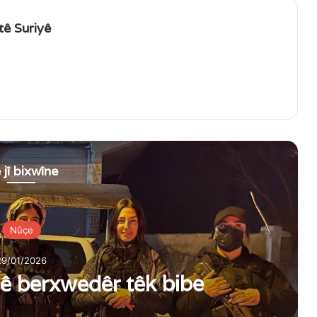
tê Suriyê
 jî bixwîne
Nûçe
29/01/2026
hê berxwedêr têk bibe