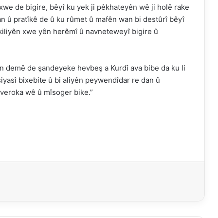
we de bigire, bêyî ku yek ji pêkhateyên wê ji holê rake
man û pratîkê de û ku rûmet û mafên wan bi destûrî bêyî
êkiliyên xwe yên herêmî û navneteweyî bigire û
rîn demê de şandeyeke hevbeş a Kurdî ava bibe da ku li
siyasî bixebite û bi aliyên peywendîdar re dan û
averoka wê û mîsoger bike.”