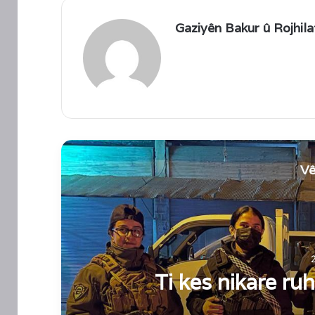
Gaziyên Bakur û Rojhila
Vê
ye
Ti kes nikare ru