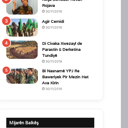
Rojava
30/11/2019
Agir Cemidi
30/11/2019
Di Civaka Xwezayî de
Parastin û Derketina
Tundiyê
30/11/2019
Bi Nasnamê YPJ Re
Baweriyek Pir Mezin Hat
Ava Kirin
30/11/2019
Mijarên Balkêş